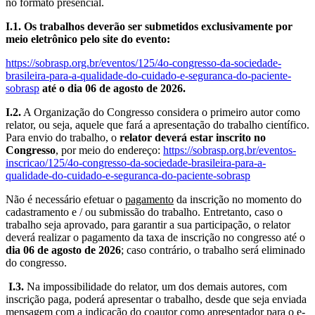
no formato presencial.
I.1.
Os trabalhos deverão ser submetidos exclusivamente por
meio eletrônico pelo site do evento:
https://sobrasp.org.br/eventos/125/4o-congresso-da-sociedade-
brasileira-para-a-qualidade-do-cuidado-e-seguranca-do-paciente-
sobrasp
até o dia 06 de agosto de 2026.
I.2.
A Organização do Congresso considera o primeiro autor como
relator, ou seja, aquele que fará a apresentação do trabalho científico.
Para envio do trabalho, o
relator deverá estar inscrito no
Congresso
, por meio do endereço:
https://sobrasp.org.br/eventos-
inscricao/125/4o-congresso-da-sociedade-brasileira-para-a-
qualidade-do-cuidado-e-seguranca-do-paciente-sobrasp
Não é necessário efetuar o
pagamento
da inscrição no momento do
cadastramento e / ou submissão do trabalho. Entretanto, caso o
trabalho seja aprovado, para garantir a sua participação, o relator
deverá realizar o pagamento da taxa de inscrição no congresso até o
dia 06 de agosto de 2026
; caso contrário, o trabalho será eliminado
do congresso.
I.3.
Na impossibilidade do relator, um dos demais autores, com
inscrição paga, poderá apresentar o trabalho, desde que seja enviada
mensagem com a indicação do coautor como apresentador para o e-