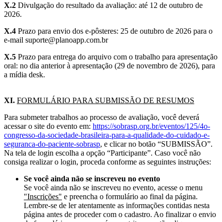
X.2
Divulgação do resultado da avaliação: até 12 de outubro de
2026.
X.4
Prazo para envio dos e-pôsteres: 25 de outubro de 2026 para o
e-mail suporte@planoapp.com.br
X.5
Prazo para entrega do arquivo com o trabalho para apresentação
oral: no dia anterior à apresentação (29 de novembro de 2026), para
a mídia desk.
XI.
FORMULÁRIO PARA SUBMISSÃO DE RESUMOS
Para submeter trabalhos ao processo de avaliação, você deverá
acessar o site do evento em:
https://sobrasp.org.br/eventos/125/4o-
congresso-da-sociedade-brasileira-para-a-qualidade-do-cuidado-e-
seguranca-do-paciente-sobrasp
, e clicar no botão “SUBMISSÃO”.
Na tela de login escolha a opção “Participante”. Caso você não
consiga realizar o login, proceda conforme as seguintes instruções:
Se você ainda não se inscreveu no evento
Se você ainda não se inscreveu no evento, acesse o menu
"Inscrições"
e preencha o formulário ao final da página.
Lembre-se de ler atentamente as informações contidas nesta
página antes de proceder com o cadastro. Ao finalizar o envio