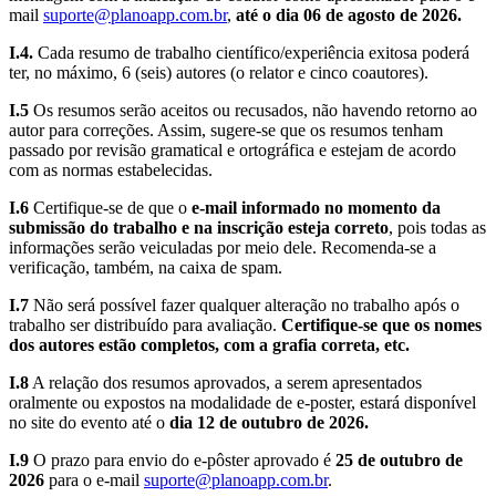
mail
suporte@planoapp.com.br
,
até o dia 06 de agosto de 2026.
I.4.
Cada resumo de trabalho científico/experiência exitosa poderá
ter, no máximo, 6 (seis) autores (o relator e cinco coautores).
I.5
Os resumos serão aceitos ou recusados, não havendo retorno ao
autor para correções. Assim, sugere-se que os resumos tenham
passado por revisão gramatical e ortográfica e estejam de acordo
com as normas estabelecidas.
I.6
Certifique-se de que o
e-mail informado no momento da
submissão do trabalho e na inscrição esteja correto
, pois todas as
informações serão veiculadas por meio dele. Recomenda-se a
verificação, também, na caixa de spam.
I.7
Não será possível fazer qualquer alteração no trabalho após o
trabalho ser distribuído para avaliação.
Certifique-se que os nomes
dos autores estão completos, com a grafia correta, etc.
I.8
A relação dos resumos aprovados, a serem apresentados
oralmente ou expostos na modalidade de e-poster, estará disponível
no site do evento até o
dia 12 de outubro de 2026.
I.9
O prazo para envio do e-pôster aprovado é
25 de outubro de
2026
para o e-mail
suporte@planoapp.com.br
.