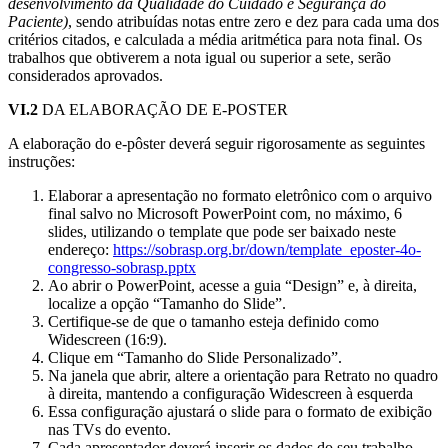
desenvolvimento da Qualidade do Cuidado e Segurança do
Paciente)
, sendo atribuídas notas entre zero e dez para cada uma dos
critérios citados, e calculada a média aritmética para nota final. Os
trabalhos que obtiverem a nota igual ou superior a sete, serão
considerados aprovados.
VI.2
DA ELABORAÇÃO DE E-POSTER
A elaboração do e-pôster deverá seguir rigorosamente as seguintes
instruções:
Elaborar a apresentação no formato eletrônico com o arquivo
final salvo no Microsoft PowerPoint com, no máximo, 6
slides, utilizando o template que pode ser baixado neste
endereço:
https://sobrasp.org.br/down/template_eposter-4o-
congresso-sobrasp.pptx
Ao abrir o PowerPoint, acesse a guia “Design” e, à direita,
localize a opção “Tamanho do Slide”.
Certifique-se de que o tamanho esteja definido como
Widescreen (16:9).
Clique em “Tamanho do Slide Personalizado”.
Na janela que abrir, altere a orientação para Retrato no quadro
à direita, mantendo a configuração Widescreen à esquerda
Essa configuração ajustará o slide para o formato de exibição
nas TVs do evento.
Cada apresentador deverá inserir os dados do seu trabalho