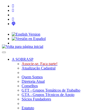
Toggle navigation
A SOBRASP
Associe-se. Faça parte!
Atualização Cadastral
Quem Somos
Diretoria Atual
Conselhos
GTT - Grupos Temáticos de Trabalho
GTA - Grupos Técnicos de Apoio
Sócios Fundadores
Estatuto